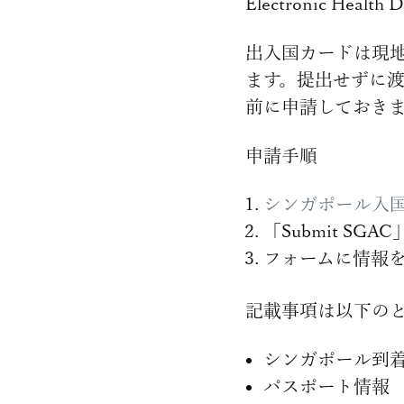
Electronic Hea
出入国カードは現
ます。提出せずに
前に申請しておき
申請手順
シンガポール入国
「Submit SGA
フォームに情報
記載事項は以下の
シンガポール到
パスポート情報