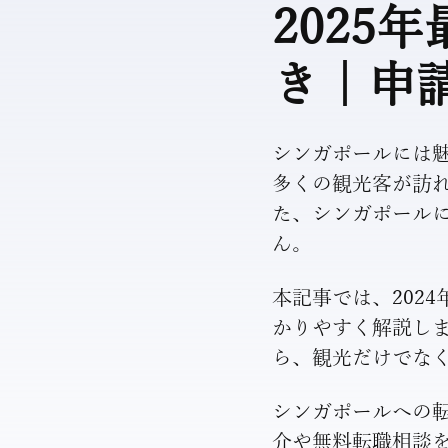
2025
き｜申
シンガポールには
多くの観光客が訪
た、シンガポール
ん。
本記事では、202
かりやすく解説し
ら、観光だけでな
シンガポールへの
介や無料転職相談