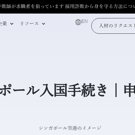
詐欺師が求職者を狙っています 採用詐欺から身を守る方法につ
EN
企業
リソース
人材のリクエス
ンガポール入国手続き｜