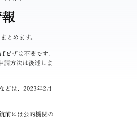
情報
をまとめます。
ばビザは不要です。
申請方法は後述しま
どは、2023年2月
航前には公的機関の
。