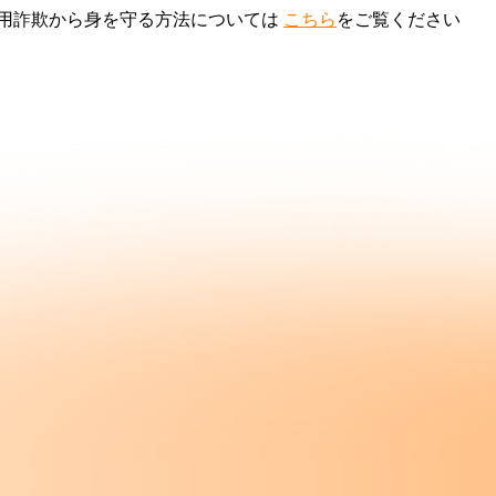
採用詐欺から身を守る方法については
こちら
をご覧ください